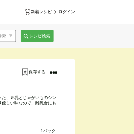
新着レシピ
ログイン
レシピ検索
保存する
った、豆乳とじゃがいものシン
り優しい味なので、離乳食にも
1パック