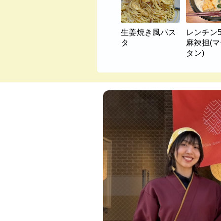
生姜焼き風パス
レンチン
タ
麻辣担(
タン)