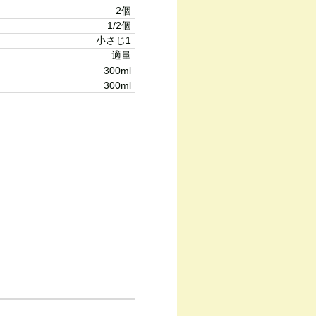
2個
1/2個
小さじ1
適量
300ml
300ml