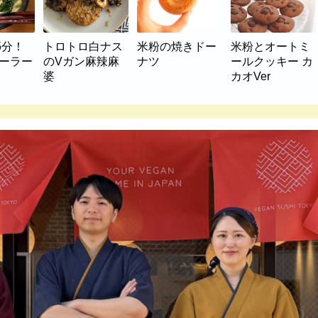
5分！
トロトロ白ナス
米粉の焼きドー
米粉とオートミ
マーラー
のVガン麻辣麻
ナツ
ールクッキー カ
婆
カオVer