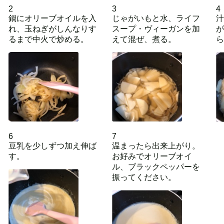
2
3
4
鍋にオリーブオイルを入
じゃがいもと水、ライフ
汁
れ、玉ねぎがしんなりす
スープ・ヴィーガンを加
が
るまで中火で炒める。
えて混ぜ、煮る。
ら
6
7
豆乳を少しずつ加え伸ば
温まったら出来上がり。
す。
お好みでオリーブオイ
ル、ブラックペッパーを
振ってください。