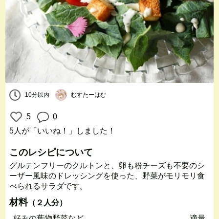
10分以内
むすたーはむ
5
0
5人
が「いいね！」しました！
このレシピについて
グルテンフリーのクルトンと、卵も粉チーズも不要のシ
ーザー風味のドレッシングを使った、野菜がモリモリ食
べられるサラダです。
材料
（２人分）
好みの葉物野菜など
適量