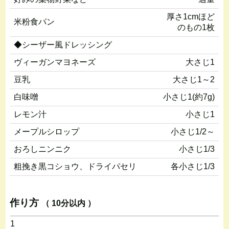
厚さ1cmほど
米粉食パン
のもの1枚
◆シーザー風ドレッシング
ヴィーガンマヨネーズ
大さじ1
豆乳
大さじ1～2
白味噌
小さじ1(約7g)
レモン汁
小さじ1
メープルシロップ
小さじ1/2～
おろしニンニク
小さじ1/3
粗挽き黒コショウ、ドライパセリ
各小さじ1/3
作り方
（ 10分以内 ）
1