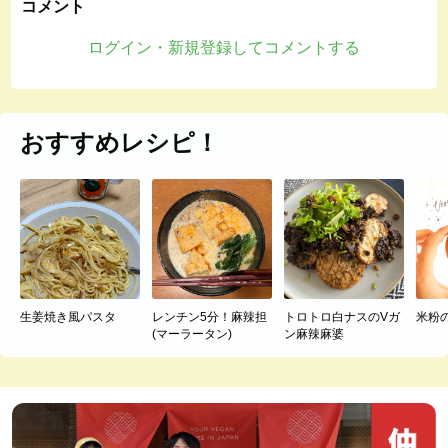
コメント
ログイン・新規登録してコメントする
おすすめレシピ！
生姜焼き風パスタ
レンチン5分！麻辣担
トロトロ白ナスのVガ
米粉
(マーラータン)
ン麻辣麻婆