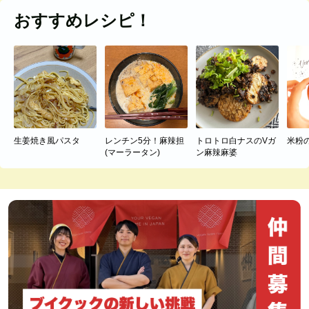
おすすめレシピ！
生姜焼き風パスタ
レンチン5分！麻辣担
トロトロ白ナスのVガ
米粉
(マーラータン)
ン麻辣麻婆