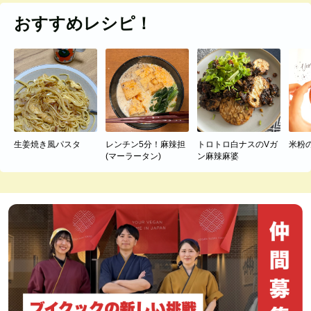
おすすめレシピ！
生姜焼き風パスタ
レンチン5分！麻辣担
トロトロ白ナスのVガ
米粉
(マーラータン)
ン麻辣麻婆