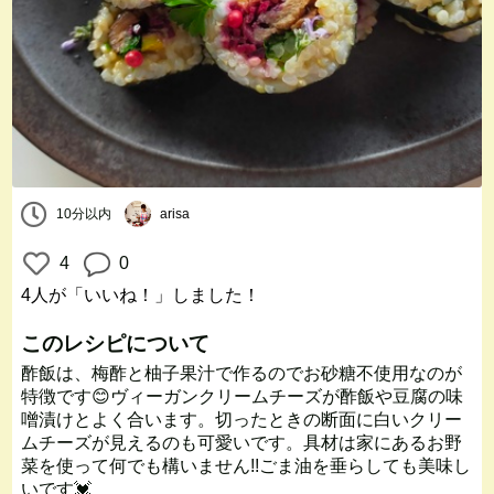
10分以内
arisa
4
0
4人
が「いいね！」しました！
このレシピについて
酢飯は、梅酢と柚子果汁で作るのでお砂糖不使用なのが
特徴です😊ヴィーガンクリームチーズが酢飯や豆腐の味
噌漬けとよく合います。切ったときの断面に白いクリー
ムチーズが見えるのも可愛いです。具材は家にあるお野
菜を使って何でも構いません!!ごま油を垂らしても美味し
いです💓