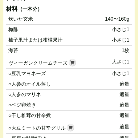
材料
（一本分）
炊いた玄米
140〜160g
梅酢
小さじ1
柚子果汁または柑橘果汁
小さじ1
海苔
1枚
大さじ1
ヴィーガンクリームチーズ
○豆乳マヨネーズ
小さじ1
○人参のオイル蒸し
適量
○人参のマリネ
適量
○ベジ卵焼き
適量
○干し椎茸の甘辛煮
適量
適量
○大豆ミートの甘辛グリル