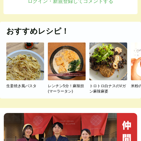
ログイン・新規登録してコメントする
おすすめレシピ！
生姜焼き風パスタ
レンチン5分！麻辣担
トロトロ白ナスのVガ
米粉
(マーラータン)
ン麻辣麻婆