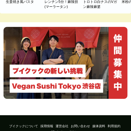
生姜焼き風パスタ
レンチン5分！麻辣担
トロトロ白ナスのVガ
米粉
(マーラータン)
ン麻辣麻婆
ブイクックについて
採用情報
運営会社
お問い合わせ
媒体資料
利用規約