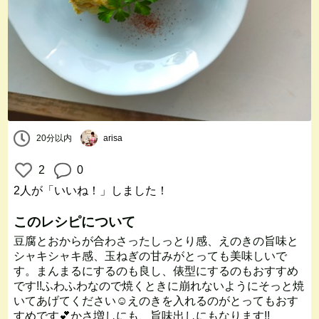
20分以内
arisa
2
0
2人
が「いいね！」しました！
このレシピについて
豆腐とおからが合わさったしっとり感、えのきの旨味と
シャキシャキ感、玉ねぎの甘みがとっても美味しいで
す。まんまるにするのも良し、俵型にするのもおすすめ
です!!ふわふわなので焼くときに崩れないようにそっと焼
いてあげてください☺️えのきを入れるのがとってもおす
すめです💕かさ増しにも、旨味出しにもなります!!