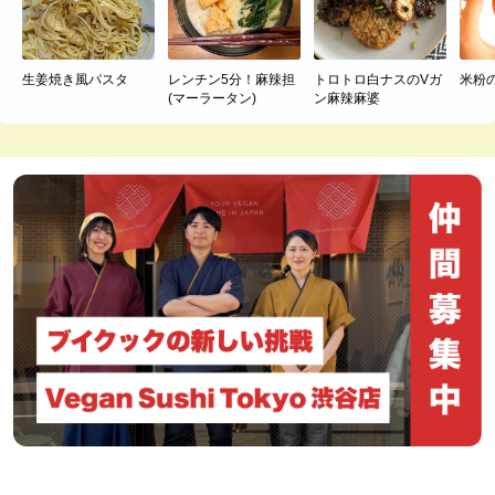
生姜焼き風パスタ
レンチン5分！麻辣担
トロトロ白ナスのVガ
米粉
(マーラータン)
ン麻辣麻婆