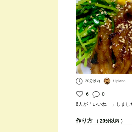
20分以内
t.I.piano
6
0
6人
が「いいね！」しまし
作り方
（ 20分以内 ）