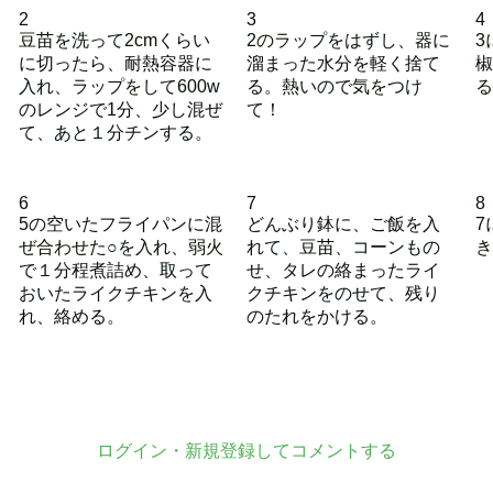
2
3
4
豆苗を洗って2cmくらい
2のラップをはずし、器に
3
に切ったら、耐熱容器に
溜まった水分を軽く捨て
椒
入れ、ラップをして600w
る。熱いので気をつけ
る
のレンジで1分、少し混ぜ
て！
て、あと１分チンする。
6
7
8
5の空いたフライパンに混
どんぶり鉢に、ご飯を入
7
ぜ合わせた○を入れ、弱火
れて、豆苗、コーンもの
き
で１分程煮詰め、取って
せ、タレの絡まったライ
おいたライクチキンを入
クチキンをのせて、残り
れ、絡める。
のたれをかける。
ログイン・新規登録してコメントする