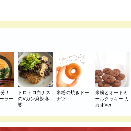
5分！
トロトロ白ナス
米粉の焼きドー
米粉とオートミ
マーラー
のVガン麻辣麻
ナツ
ールクッキー カ
婆
カオVer