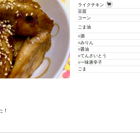
ライクチキン
豆苗
コーン
ごま油
○酒
○みりん
○醤油
○てんさいとう
○一味唐辛子
ごま
た！