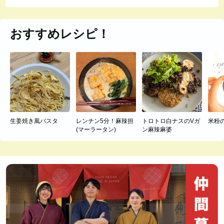
おすすめレシピ！
生姜焼き風パスタ
レンチン5分！麻辣担
トロトロ白ナスのVガ
米粉
(マーラータン)
ン麻辣麻婆