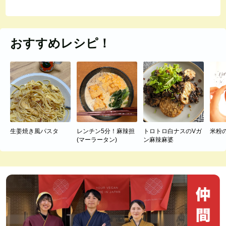
おすすめレシピ！
生姜焼き風パスタ
レンチン5分！麻辣担
トロトロ白ナスのVガ
米粉
(マーラータン)
ン麻辣麻婆