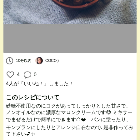
10分以内
COCO:)
4
0
4人
が「いいね！」しました！
このレシピについて
砂糖不使用なのにコクがあってしっかりとした甘さで、
ノンオイルなのに濃厚なマロンクリームです😋 ミキサー
でまぜるだけで簡単にできます🌰❤️ パンに塗ったり、
モンブランにしたりとアレンジ自在なので､是非作ってみ
て下さい💕✨