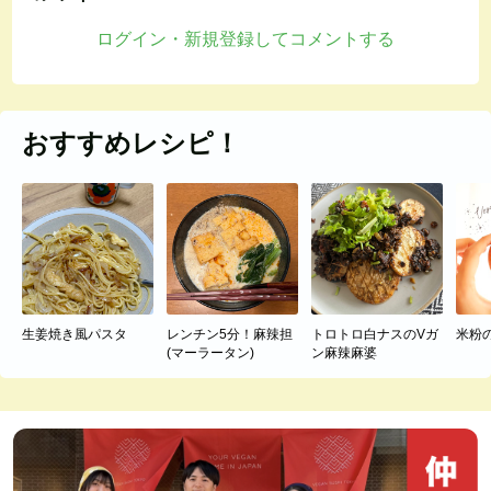
ログイン・新規登録してコメントする
おすすめレシピ！
生姜焼き風パスタ
レンチン5分！麻辣担
トロトロ白ナスのVガ
米粉
(マーラータン)
ン麻辣麻婆