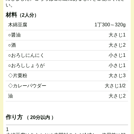
い。
材料
（2人分）
木綿豆腐
1丁300～320g
○醤油
大さじ1
○酒
大さじ2
○おろしにんにく
小さじ1
○おろししょうが
小さじ1
◇片栗粉
大さじ3
◇カレーパウダー
大さじ1/2
油
大さじ2
作り方
（ 20分以内 ）
1