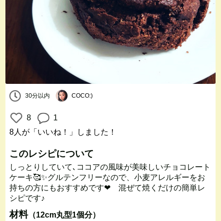
30分以内
COCO:)
8
1
8人
が「いいね！」しました！
このレシピについて
しっとりしていて､ココアの風味が美味しいチョコレート
ケーキ🥰✨グルテンフリーなので、小麦アレルギーをお
持ちの方にもおすすめです❤︎ 混ぜて焼くだけの簡単レ
シピです♪
材料
（12cm丸型1個分）