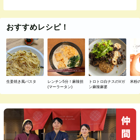
おすすめレシピ！
生姜焼き風パスタ
レンチン5分！麻辣担
トロトロ白ナスのVガ
米粉
(マーラータン)
ン麻辣麻婆