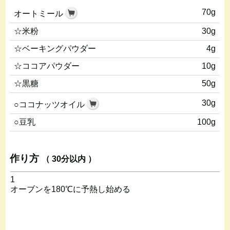
70g
オートミール
☆米粉
30g
☆ベーキングパウダー
4g
☆ココアパウダー
10g
☆黒糖
50g
30g
○ココナッツオイル
○豆乳
100g
作り方
（ 30分以内 ）
1
オーブンを180℃に予熱し始める