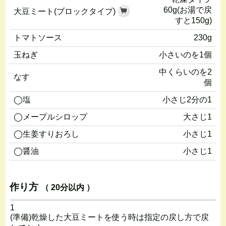
60g(お湯で戻
大豆ミート(ブロックタイプ)
すと150g)
トマトソース
230g
玉ねぎ
小さいのを1個
中くらいのを2
なす
個
◯塩
小さじ2分の1
◯メープルシロップ
大さじ1
◯生姜すりおろし
小さじ1
◯醤油
小さじ1
作り方
（ 20分以内 ）
1
(準備)乾燥した大豆ミートを使う時は指定の戻し方で戻