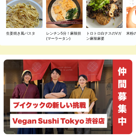
生姜焼き風パスタ
レンチン5分！麻辣担
トロトロ白ナスのVガ
米粉
(マーラータン)
ン麻辣麻婆