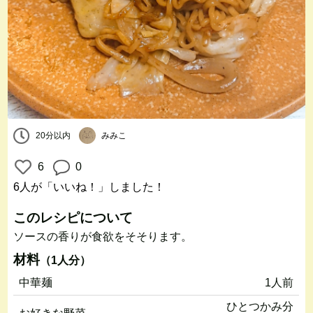
20分以内
みみこ
6
0
6人
が「いいね！」しました！
このレシピについて
ソースの香りが食欲をそそります。
材料
（1人分）
中華麺
1人前
ひとつかみ分