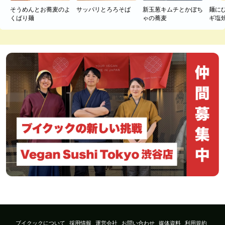
そうめんとお蕎麦のよ
サッパリとろろそば
新玉葱キムチとかぼち
麺に
くばり麺
ゃの蕎麦
ギ塩
ブイクックについて
採用情報
運営会社
お問い合わせ
媒体資料
利用規約