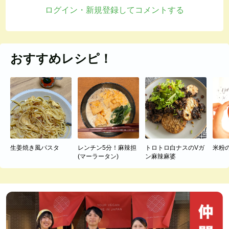
ログイン・新規登録してコメントする
おすすめレシピ！
生姜焼き風パスタ
レンチン5分！麻辣担
トロトロ白ナスのVガ
米粉
(マーラータン)
ン麻辣麻婆