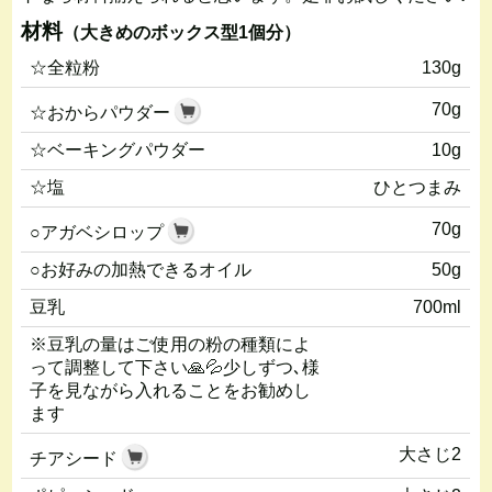
材料
（大きめのボックス型1個分）
☆全粒粉
130g
70g
☆おからパウダー
☆ベーキングパウダー
10g
☆塩
ひとつまみ
70g
○アガベシロップ
○お好みの加熱できるオイル
50g
豆乳
700ml
※豆乳の量はご使用の粉の種類によ
って調整して下さい🙏💦少しずつ､様
子を見ながら入れることをお勧めし
ます
大さじ2
チアシード