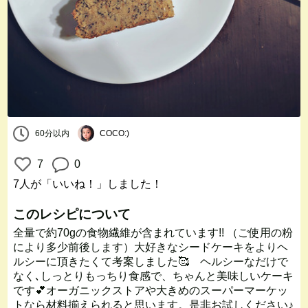
60分以内
COCO:)
7
0
7人
が「いいね！」しました！
このレシピについて
全量で約70gの食物繊維が含まれています!! （ご使用の粉
により多少前後します）大好きなシードケーキをよりヘ
ルシーに頂きたくて考案しました🥰 ヘルシーなだけで
なく､しっとりもっちり食感で、ちゃんと美味しいケーキ
です💕オーガニックストアや大きめのスーパーマーケッ
トなら材料揃えられると思います。是非お試しください♪