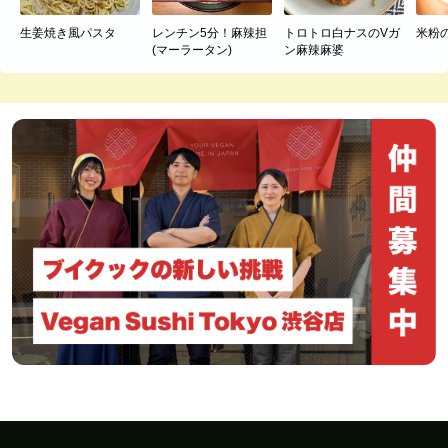
生姜焼き風パスタ
レンチン5分！麻辣担
トロトロ白ナスのVガ
米粉
(マーラータン)
ン麻辣麻婆