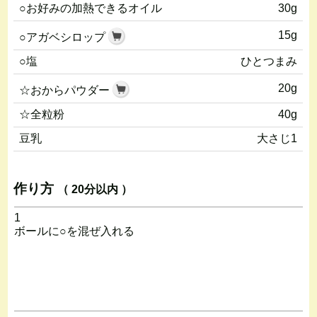
○お好みの加熱できるオイル
30g
15g
○アガベシロップ
○塩
ひとつまみ
20g
☆おからパウダー
☆全粒粉
40g
豆乳
大さじ1
作り方
（ 20分以内 ）
1
ボールに○を混ぜ入れる