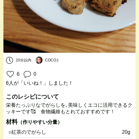
20分以内
COCO:)
6
0
6人
が「いいね！」しました！
このレシピについて
栄養たっぷりなでがらしを､美味しくエコに活用できるク
ッキーです🥰 食物繊維もとれておすすめです！
材料
（作りやすい分量）
○紅茶のでがらし
20g