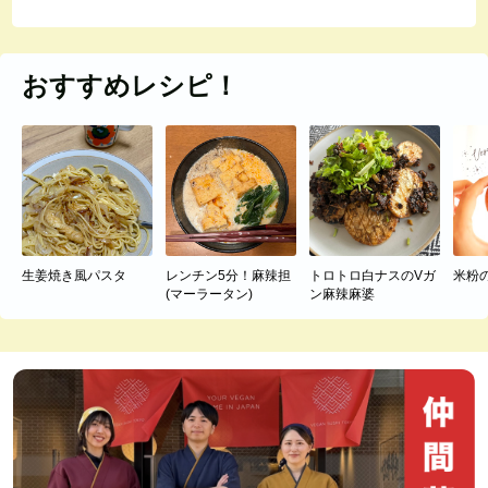
おすすめレシピ！
生姜焼き風パスタ
レンチン5分！麻辣担
トロトロ白ナスのVガ
米粉
(マーラータン)
ン麻辣麻婆