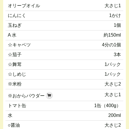
オリーブオイル
大さじ1
にんにく
1かけ
玉ねぎ
1個
A 水
約150ml
☆キャベツ
4分の1個
☆茄子
3本
☆舞茸
1パック
☆しめじ
1パック
※米粉
大さじ2
大さじ1
※おからパウダー
トマト缶
1缶（400g）
水
200ml
○醤油
大さじ2