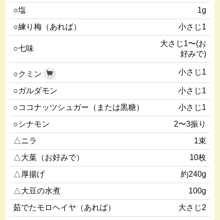
○塩
1g
○練り梅（あれば）
小さじ1
大さじ1〜(お
○七味
好みで)
小さじ1
○クミン
○ガルダモン
小さじ1
○ココナッツシュガー（または黒糖）
小さじ1
○シナモン
2〜3振り
△ニラ
1束
△大葉（お好みで）
10枚
△厚揚げ
約240g
△大豆の水煮
100g
茹でたモロヘイヤ（あれば）
大さじ2