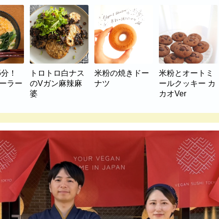
5分！
トロトロ白ナス
米粉の焼きドー
米粉とオートミ
マーラー
のVガン麻辣麻
ナツ
ールクッキー カ
婆
カオVer