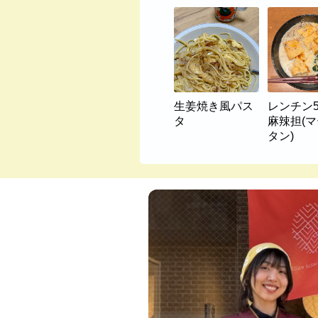
生姜焼き風パス
レンチン
タ
麻辣担(
タン)