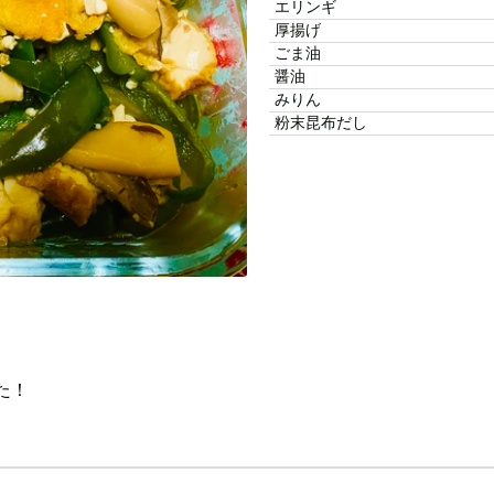
エリンギ
厚揚げ
ごま油
醤油
みりん
粉末昆布だし
た！