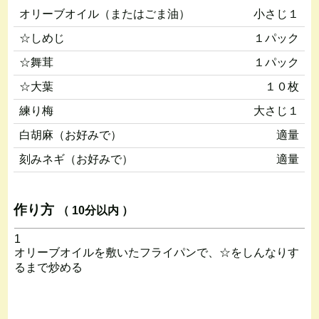
オリーブオイル（またはごま油）
小さじ１
☆しめじ
１パック
☆舞茸
１パック
☆大葉
１０枚
練り梅
大さじ１
白胡麻（お好みで）
適量
刻みネギ（お好みで）
適量
作り方
（ 10分以内 ）
1
オリーブオイルを敷いたフライパンで、☆をしんなりす
るまで炒める