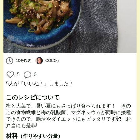
10分以内
COCO:)
5
0
5人
が「いいね！」しました！
このレシピについて
梅と大葉で、暑い夏にもさっぱり食べられます！ きの
この食物繊維と梅の乳酸菌、マグネシウムが同時に接種
できるので、腸活やダイエットにもピッタリです🥰 お
弁当にも是非!
材料
（作りやすい分量）