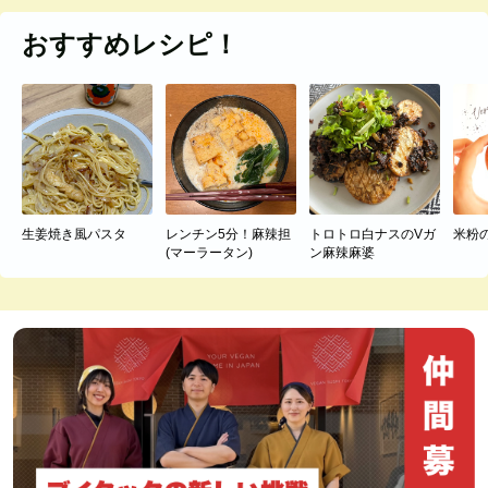
おすすめレシピ！
生姜焼き風パスタ
レンチン5分！麻辣担
トロトロ白ナスのVガ
米粉
(マーラータン)
ン麻辣麻婆