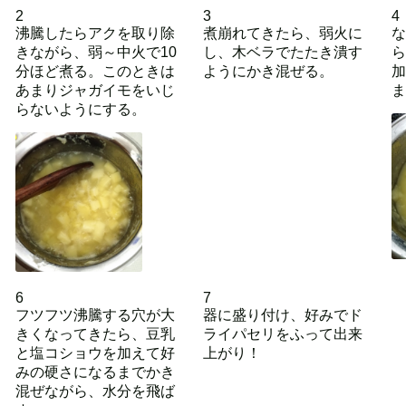
2
3
4
沸騰したらアクを取り除
煮崩れてきたら、弱火に
な
きながら、弱～中火で10
し、木ベラでたたき潰す
ら
分ほど煮る。このときは
ようにかき混ぜる。
加
あまりジャガイモをいじ
ま
らないようにする。
6
7
フツフツ沸騰する穴が大
器に盛り付け、好みでド
きくなってきたら、豆乳
ライパセリをふって出来
と塩コショウを加えて好
上がり！
みの硬さになるまでかき
混ぜながら、水分を飛ば