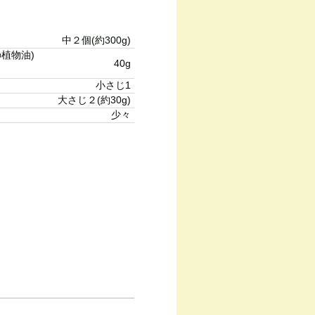
中２個(約300g)
植物油)
40g
小さじ1
大さじ２(約30g)
少々