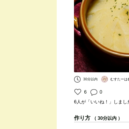
むすたーは
30分以内
6
0
6人
が「いいね！」しまし
作り方
（ 30分以内 ）