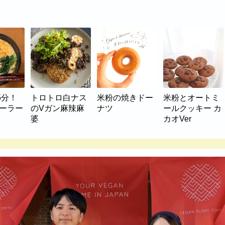
5分！
トロトロ白ナス
米粉の焼きドー
米粉とオートミ
マーラー
のVガン麻辣麻
ナツ
ールクッキー カ
婆
カオVer