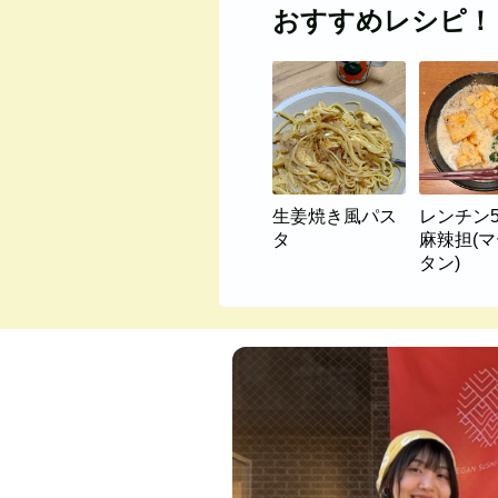
おすすめレシピ！
生姜焼き風パス
レンチン
タ
麻辣担(
タン)