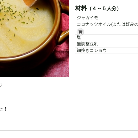
材料
（４～５人分）
ジャガイモ
ココナッツオイル(または好みの
塩
無調整豆乳
細挽きコショウ
む
た！