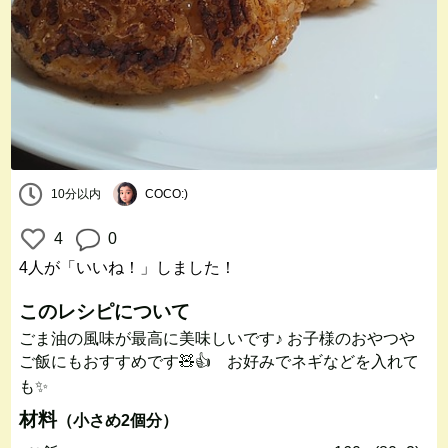
10分以内
COCO:)
4
0
4人
が「いいね！」しました！
このレシピについて
ごま油の風味が最高に美味しいです♪ お子様のおやつや
ご飯にもおすすめです🧸👍 お好みでネギなどを入れて
も✨
材料
（小さめ2個分）