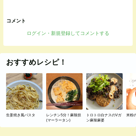
コメント
ログイン・新規登録してコメントする
おすすめレシピ！
生姜焼き風パスタ
レンチン5分！麻辣担
トロトロ白ナスのVガ
米粉
(マーラータン)
ン麻辣麻婆