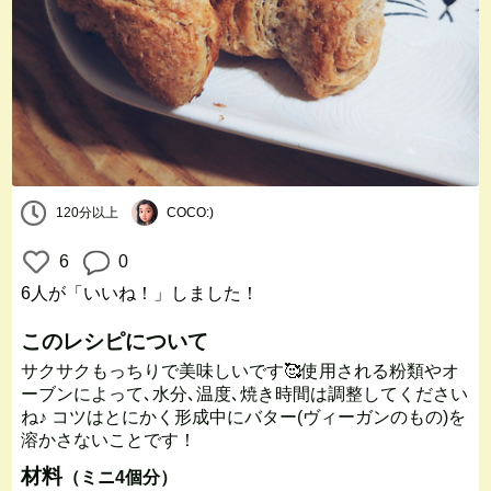
120分以上
COCO:)
6
0
6人
が「いいね！」しました！
このレシピについて
サクサクもっちりで美味しいです🥰使用される粉類やオ
ーブンによって､水分､温度､焼き時間は調整してください
ね♪ コツはとにかく形成中にバター(ヴィーガンのもの)を
溶かさないことです！
材料
（ミニ4個分）