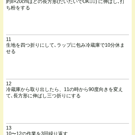
約8×20cmほどの長方形(だいたいでOK🙆‍♀️) に伸ばし､打
ち粉をする
11
生地を四つ折りにして､ラップに包み冷蔵庫で10分休ま
せる
12
冷蔵庫から取り出したら、11の時から90度向きを変え
て､長方形に伸ばし三つ折りにする
13
10〜12の作業を3回繰り返す