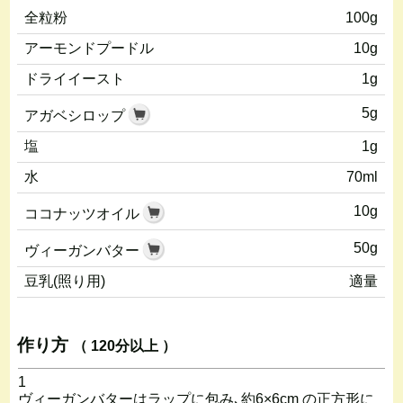
全粒粉
100g
アーモンドプードル
10g
ドライイースト
1g
5g
アガベシロップ
塩
1g
水
70ml
10g
ココナッツオイル
50g
ヴィーガンバター
豆乳(照り用)
適量
作り方
（ 120分以上 ）
1
ヴィーガンバターはラップに包み､約6×6cm の正方形に