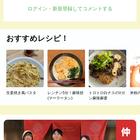
ログイン・新規登録してコメントする
おすすめレシピ！
生姜焼き風パスタ
レンチン5分！麻辣担
トロトロ白ナスのVガ
米粉
(マーラータン)
ン麻辣麻婆