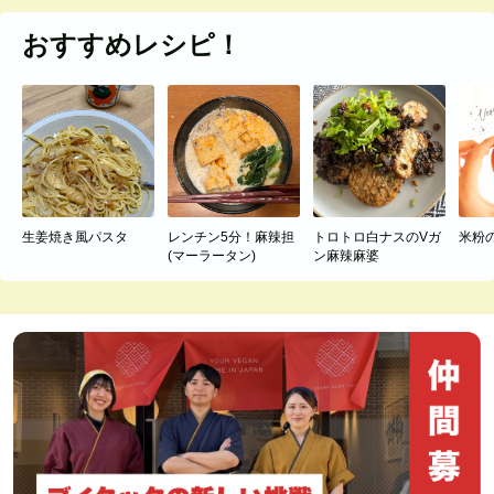
おすすめレシピ！
生姜焼き風パスタ
レンチン5分！麻辣担
トロトロ白ナスのVガ
米粉
(マーラータン)
ン麻辣麻婆