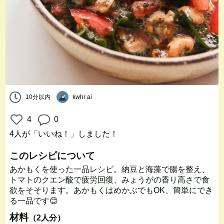
10分以内
kwhr ai
4
0
4人
が「いいね！」しました！
このレシピについて
あかもくを使った一品レシピ。納豆と海藻で腸を整え、
トマトのクエン酸で疲労回復、みょうがの香り高さで食
欲をそそります。あかもくはめかぶでもOK、簡単にでき
る一品です😊
材料
（2人分）