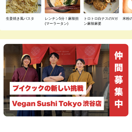
生姜焼き風パスタ
レンチン5分！麻辣担
トロトロ白ナスのVガ
米粉
(マーラータン)
ン麻辣麻婆