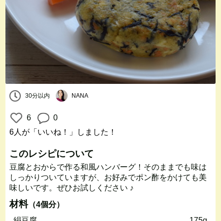
30分以内
NANA
6
0
6人
が「いいね！」しました！
このレシピについて
豆腐とおからで作る和風ハンバーグ！そのままでも味は
しっかりついていますが、お好みでポン酢をかけても美
味しいです。ぜひお試しください ♪
材料
（4個分）
絹豆腐
175g