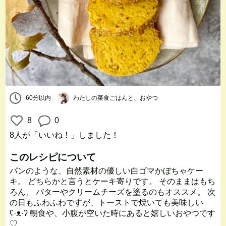
60分以内
わたしの菜食ごはんと、おやつ
8
0
8人
が「いいね！」しました！
このレシピについて
パンのような、自然素材の優しい白ゴマかぼちゃケー
キ。 どちらかと言うとケーキ寄りです。 そのままはもち
ろん、 バターやクリームチーズを塗るのもオススメ。 次
の日もふわふわですが、トーストで焼いても美味しい
ʕ·ᴥ·ʔ 朝食や、小腹が空いた時にあると嬉しいおやつです
♡