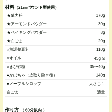
材料
（21㎝パウンド型使用）
★薄力粉
170g
★アーモンドパウダー
30g
★ベイキングパウダー
8g
★白ごま
20g
○無調整豆乳
110g
○オイル
45g ※
○きび砂糖
35〜40g
●かぼちゃ（皮取り除き後）
140g
●メープルシロップ
大さじ１
白ごま
適量
作り方
（ 60分以内 ）