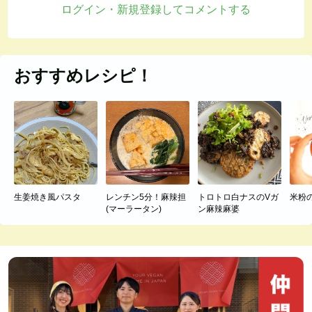
ログイン・新規登録してコメントする
おすすめレシピ！
生姜焼き風パスタ
レンチン5分！麻辣担
トロトロ白ナスのVガ
米粉
(マーラータン)
ン麻辣麻婆