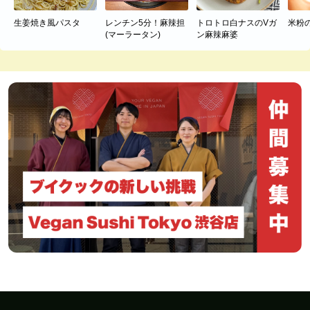
生姜焼き風パスタ
レンチン5分！麻辣担
トロトロ白ナスのVガ
米粉
(マーラータン)
ン麻辣麻婆