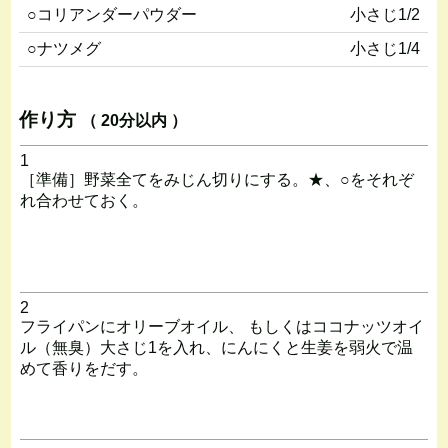
○コリアンダーパウダー
小さじ1/2
○ナツメグ
小さじ1/4
作り方
（ 20分以内 ）
1
［準備］野菜全てをみじん切りにする。★、○をそれぞ
れ合わせておく。
2
フライパンにオリーブオイル、 もしくはココナッツオイ
ル（無臭）大さじ1を入れ、にんにくと生姜を弱火で温
めて香りをだす。