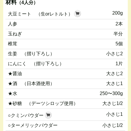
材料
（4人分）
200g
大豆ミート （生orレトルト）
人参
2本
玉ねぎ
半分
椎茸
5個
生姜 （摺り下ろし）
小さじ2
にんにく （摺り下ろし）
1片
★醤油
大さじ2
★酒 （日本酒使用）
大さじ1
★水
250〜300g
★砂糖 （デーツシロップ使用）
大さじ1/2
小さじ1
○クミンパウダー
○ターメリックパウダー
小さじ1/2