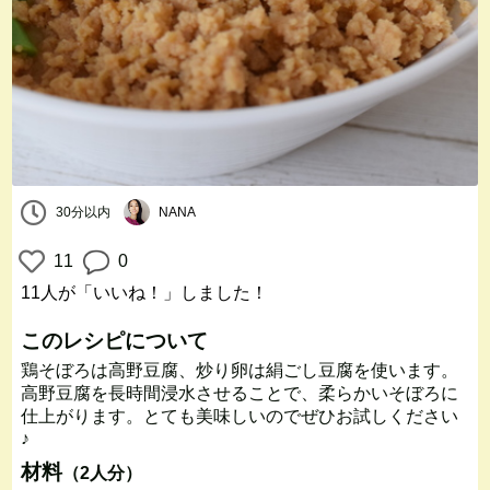
30分以内
NANA
11
0
11人
が「いいね！」しました！
このレシピについて
鶏そぼろは高野豆腐、炒り卵は絹ごし豆腐を使います。
高野豆腐を長時間浸水させることで、柔らかいそぼろに
仕上がります。とても美味しいのでぜひお試しください
♪
材料
（2人分）