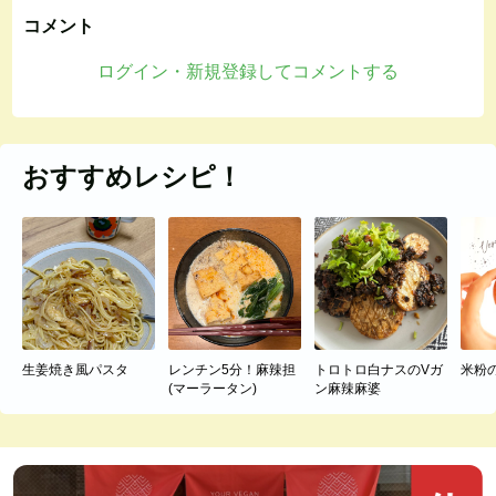
コメント
ログイン・新規登録してコメントする
おすすめレシピ！
生姜焼き風パスタ
レンチン5分！麻辣担
トロトロ白ナスのVガ
米粉
(マーラータン)
ン麻辣麻婆