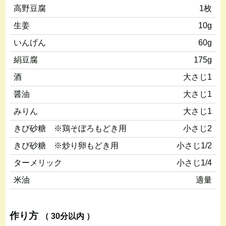
高野豆腐
1枚
生姜
10g
いんげん
60g
絹豆腐
175g
酒
大さじ1
醤油
大さじ1
みりん
大さじ1
きび砂糖 ※鶏そぼろもどき用
小さじ2
きび砂糖 ※炒り卵もどき用
小さじ1/2
ターメリック
小さじ1/4
米油
適量
作り方
（ 30分以内 ）