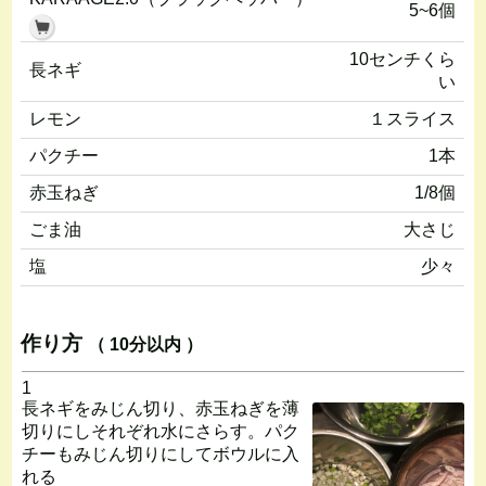
5~6個
10センチくら
長ネギ
い
レモン
１スライス
パクチー
1本
赤玉ねぎ
1/8個
ごま油
大さじ
塩
少々
作り方
（ 10分以内 ）
1
長ネギをみじん切り、赤玉ねぎを薄
切りにしそれぞれ水にさらす。パク
チーもみじん切りにしてボウルに入
れる