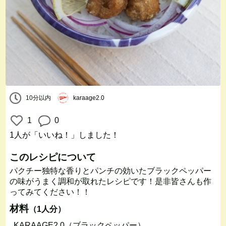
10分以内
karaage2.0
1
0
1人
が「いいね！」しました！
このレシピについて
パクチー独特な香りとパンチの効いたブラックペッパー
の味がうまく調和が取れたレシピです！是非皆さんも作
ってみてください！！
材料
（1人分）
KARAAGE2.0（ブラックペッパー）