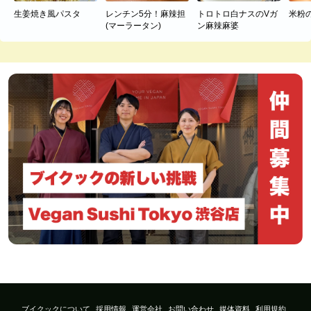
生姜焼き風パスタ
レンチン5分！麻辣担
トロトロ白ナスのVガ
米粉
(マーラータン)
ン麻辣麻婆
ブイクックについて
採用情報
運営会社
お問い合わせ
媒体資料
利用規約