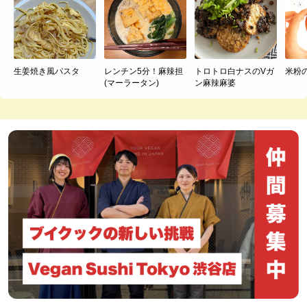
生姜焼き風パスタ
レンチン5分！麻辣担
トロトロ白ナスのVガ
米粉
(マーラータン)
ン麻辣麻婆