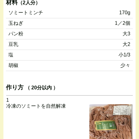
材料
（2人分）
ソミートミンチ
170g
玉ねぎ
1／2個
パン粉
大3
豆乳
大2
塩
小1/3
胡椒
少々
作り方
（ 20分以内 ）
1
冷凍のソミートを自然解凍