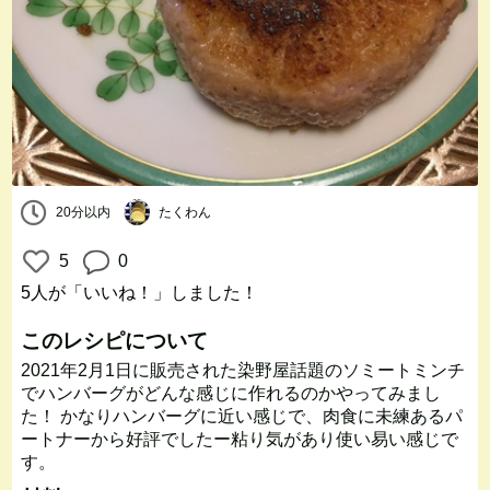
20分以内
たくわん
5
0
5人
が「いいね！」しました！
このレシピについて
2021年2月1日に販売された染野屋話題のソミートミンチ
でハンバーグがどんな感じに作れるのかやってみまし
た！ かなりハンバーグに近い感じで、肉食に未練あるパ
ートナーから好評でしたー粘り気があり使い易い感じで
す。