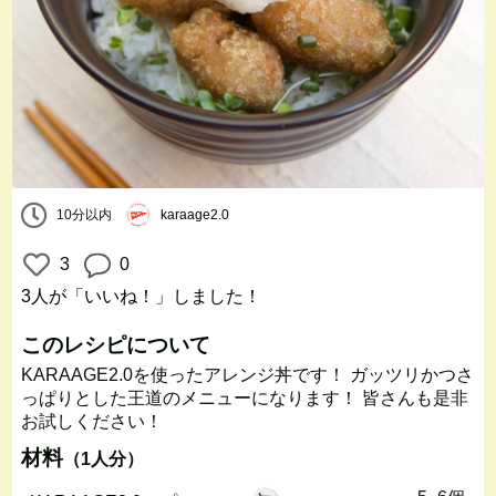
10分以内
karaage2.0
3
0
3人
が「いいね！」しました！
このレシピについて
KARAAGE2.0を使ったアレンジ丼です！ ガッツリかつさ
っぱりとした王道のメニューになります！ 皆さんも是非
お試しください！
材料
（1人分）