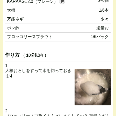
5~6個
KARAAGE2.0（プレーン）
大根
1/6本
万能ネギ
少々
ポン酢
適量お
ブロッコリースプラウト
1/6パック
作り方
（ 10分以内 ）
1
大根おろしをすって水を切っておき
ます
2
ブロッコリースプライトを水にさらしておき 万能ネギを