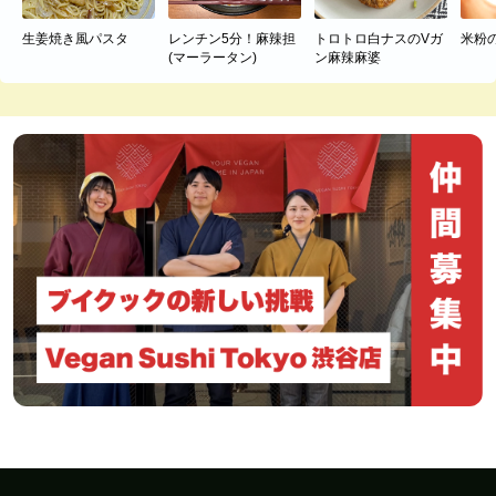
生姜焼き風パスタ
レンチン5分！麻辣担
トロトロ白ナスのVガ
米粉
(マーラータン)
ン麻辣麻婆