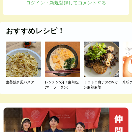
ログイン・新規登録してコメントする
おすすめレシピ！
生姜焼き風パスタ
レンチン5分！麻辣担
トロトロ白ナスのVガ
米粉
(マーラータン)
ン麻辣麻婆