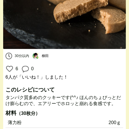
30分以内
柳田
6
0
6人
が「いいね！」しました！
このレシピについて
タンパク質多めのクッキーです(^^♪ ほんのちょびっとだ
け膨らむので、エアリーでホロッと崩れる食感です。
材料
（30枚分）
薄力粉
200ｇ