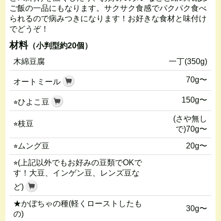
ご飯の一品にもなります。サクサク食感でパクパク食べ
られるので病みつきになります！お好きな食材と味付け
でどうぞ！
材料
（小判型約20個）
木綿豆腐
一丁(350g)
70g〜
オートミール
150g〜
⭐︎ひよこ豆
(さや無し
⭐︎枝豆
で)70g〜
⭐︎ムング豆
20g〜
⭐︎(上記以外でもお好みの豆類でOKで
す！大豆、インゲン豆、レンズ豆な
ど)
★かぼちゃの種(軽くローストしたも
30g〜
の)