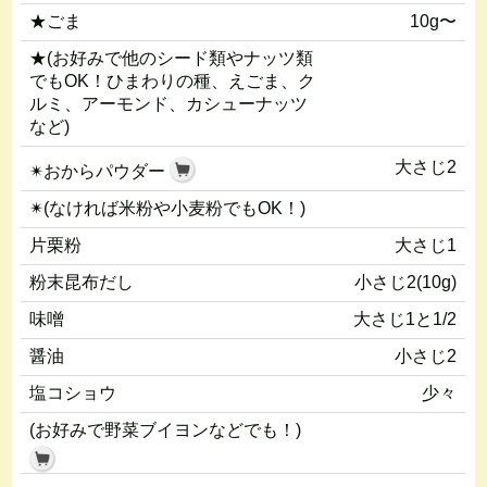
★ごま
10g〜
★(お好みで他のシード類やナッツ類
でもOK！ひまわりの種、えごま、ク
ルミ、アーモンド、カシューナッツ
など)
大さじ2
✴︎おからパウダー
✴︎(なければ米粉や小麦粉でもOK！)
片栗粉
大さじ1
粉末昆布だし
小さじ2(10g)
味噌
大さじ1と1/2
醤油
小さじ2
塩コショウ
少々
(お好みで野菜ブイヨンなどでも！)