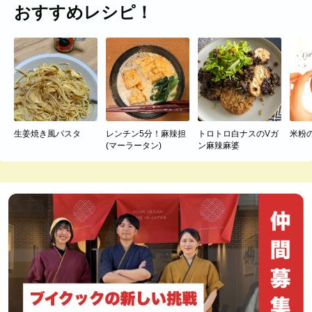
おすすめレシピ！
生姜焼き風パスタ
レンチン5分！麻辣担
トロトロ白ナスのVガ
米粉
(マーラータン)
ン麻辣麻婆