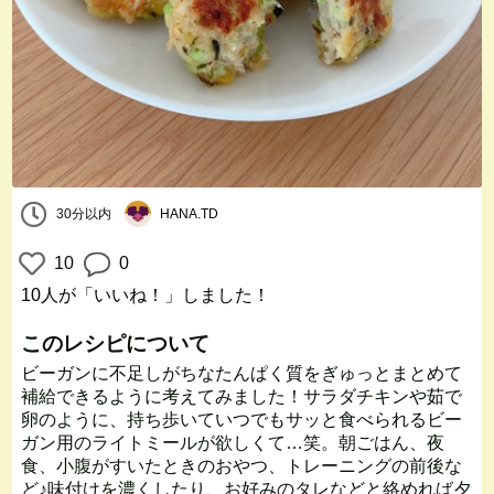
30分以内
HANA.TD
10
0
10人
が「いいね！」しました！
このレシピについて
ビーガンに不足しがちなたんぱく質をぎゅっとまとめて
補給できるように考えてみました！サラダチキンや茹で
卵のように、持ち歩いていつでもサッと食べられるビー
ガン用のライトミールが欲しくて…笑。朝ごはん、夜
食、小腹がすいたときのおやつ、トレーニングの前後な
ど♪味付けを濃くしたり、お好みのタレなどと絡めれば夕