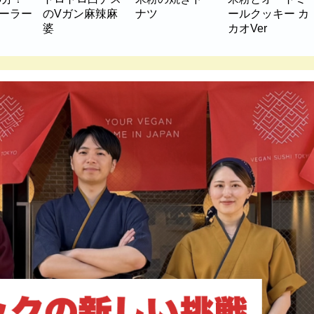
マーラー
のVガン麻辣麻
ナツ
ールクッキー カ
婆
カオVer