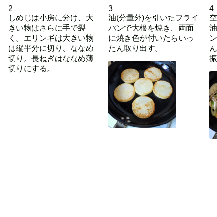
2
3
4
しめじは小房に分け、大
油(分量外)を引いたフライ
空
きい物はさらに手で裂
パンで大根を焼き、両面
油
く。エリンギは大きい物
に焼き色が付いたらいっ
ン
は縦半分に切り、ななめ
たん取り出す。
ん
切り。長ねぎはななめ薄
振
切りにする。