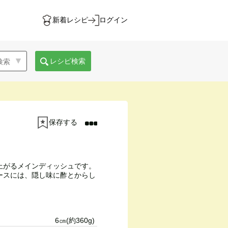
新着レシピ
ログイン
レシピ検索
保存する
上がるメインディッシュです。
ースには、隠し味に酢とからし
6㎝(約360g)