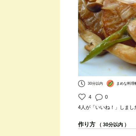
まめな料理
30分以内
4
0
4人
が「いいね！」しまし
作り方
（ 30分以内 ）