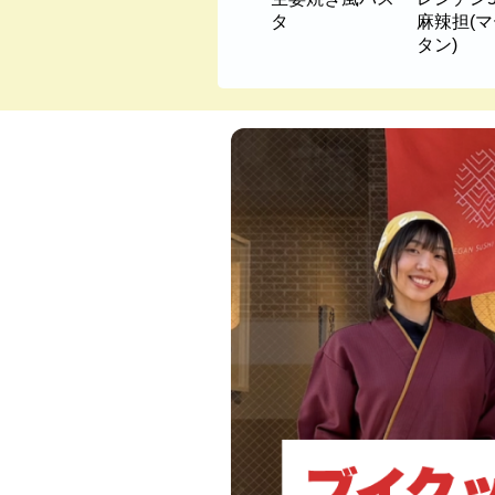
タ
麻辣担(
タン)