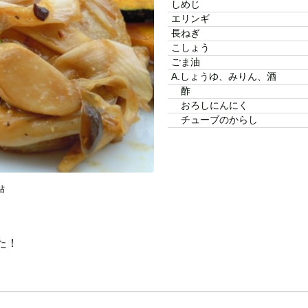
しめじ
エリンギ
長ねぎ
こしょう
ごま油
A.しょうゆ、みりん、酒
酢
おろしにんにく
チューブのからし
帖
た！