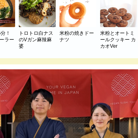
5分！
トロトロ白ナス
米粉の焼きドー
米粉とオートミ
マーラー
のVガン麻辣麻
ナツ
ールクッキー カ
婆
カオVer