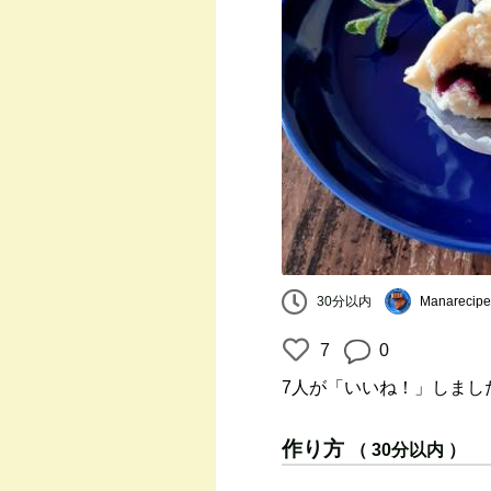
30分以内
Manarecipe
7
0
7人
が「いいね！」しまし
作り方
（ 30分以内 ）