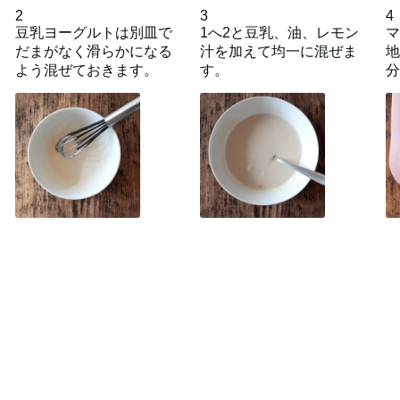
2
3
4
豆乳ヨーグルトは別皿で
1へ2と豆乳、油、レモン
マ
だまがなく滑らかになる
汁を加えて均一に混ぜま
地
よう混ぜておきます。
す。
分