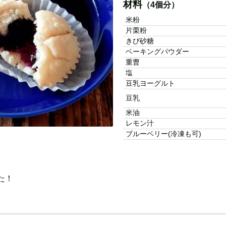
材料
（4個分）
米粉
片栗粉
きび砂糖
ベーキングパウダー
重曹
塩
豆乳ヨーグルト
豆乳
米油
レモン汁
ブルーベリー(冷凍も可)
た！