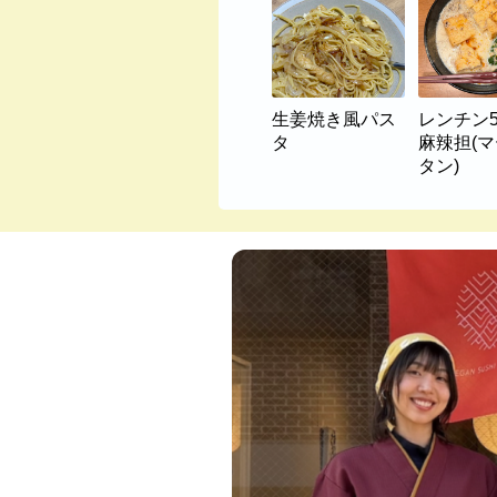
生姜焼き風パス
レンチン
タ
麻辣担(
タン)