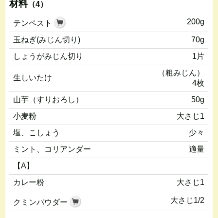
材料
（4）
200g
テンペスト
玉ねぎ(みじん切り)
70g
しょうがみじん切り
1片
（粗みじん）
生しいたけ
4枚
山芋（すりおろし）
50g
小麦粉
大さじ1
塩、こしょう
少々
ミント、コリアンダー
適量
【A】
カレー粉
大さじ1
大さじ1/2
クミンパウダー