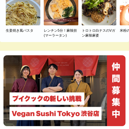
生姜焼き風パスタ
レンチン5分！麻辣担
トロトロ白ナスのVガ
米粉
(マーラータン)
ン麻辣麻婆