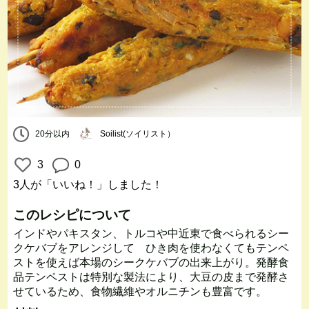
20分以内
Soilist(ソイリスト）
3
0
3人
が「いいね！」しました！
このレシピについて
インドやパキスタン、トルコや中近東で食べられるシー
クケバブをアレンジして ひき肉を使わなくてもテンペ
ストを使えば本場のシークケバブの出来上がり。発酵食
品テンペストは特別な製法により、大豆の皮まで発酵さ
せているため、食物繊維やオルニチンも豊富です。