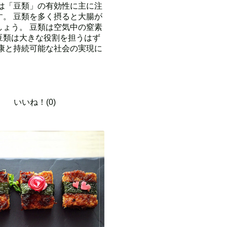
は「豆類」の有効性に主に注
。 豆類を多く摂ると大腸が
ょう。 豆類は空気中の窒素
豆類は大きな役割を担うはず
康と持続可能な社会の実現に
いいね！(0)