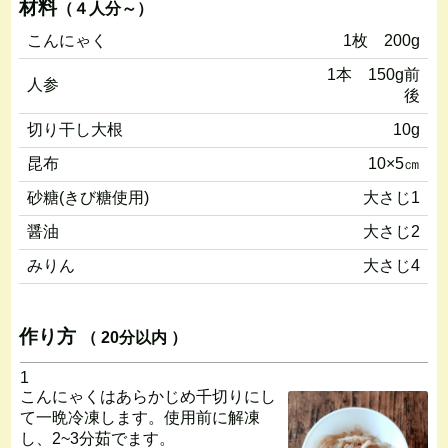
材料
（４人分～）
こんにゃく
1枚 200g
1本 150g前
人参
後
切り干し大根
10g
昆布
10×5㎝
砂糖(きび糖使用)
大さじ1
醤油
大さじ2
みりん
大さじ4
作り方
（ 20分以内 ）
1
こんにゃくはあらかじめ千切りにし
て一晩冷凍します。使用前に解凍
し、2~3分茹でます。