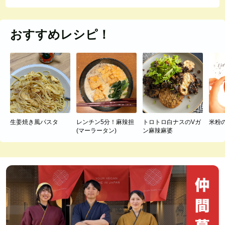
おすすめレシピ！
生姜焼き風パスタ
レンチン5分！麻辣担
トロトロ白ナスのVガ
米粉
(マーラータン)
ン麻辣麻婆