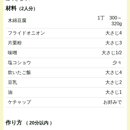
材料
（2人分）
1丁 300～
木綿豆腐
320g
フライドオニオン
大さじ4
片栗粉
大さじ3
味噌
大さじ1/2
塩コショウ
少々
炊いたご飯
大さじ4
豆乳
大さじ2
油
大さじ1
ケチャップ
お好みで
作り方
（ 20分以内 ）