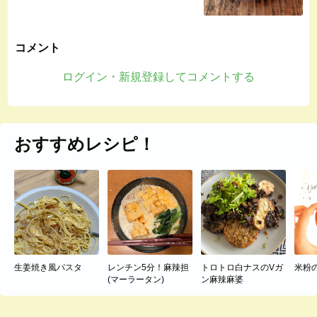
コメント
ログイン・新規登録してコメントする
おすすめレシピ！
生姜焼き風パスタ
レンチン5分！麻辣担
トロトロ白ナスのVガ
米粉
(マーラータン)
ン麻辣麻婆