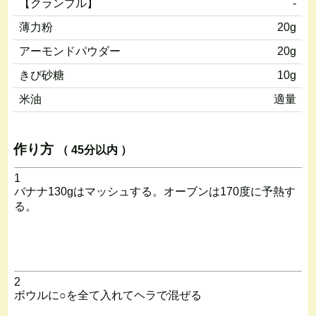
【クランブル】
-
薄力粉
20g
アーモンドパウダー
20g
きび砂糖
10g
米油
適量
作り方
（ 45分以内 ）
1
バナナ130gはマッシュする。オーブンは170度に予熱す
る。
2
ボウルに○を全て入れてヘラで混ぜる