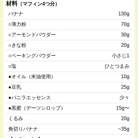
材料
（マフィン4つ分）
バナナ
130g
○薄力粉
70g
○アーモンドパウダー
30g
○きな粉
20g
○ベーキングパウダー
小さじ1
○塩
ひとつまみ
●オイル（米油使用）
10g
●豆乳
25g
●バニラエッセンス
少々
●黒蜜（デーツシロップ）
15g〜
くるみ
20g
角切りバナナ
~35g