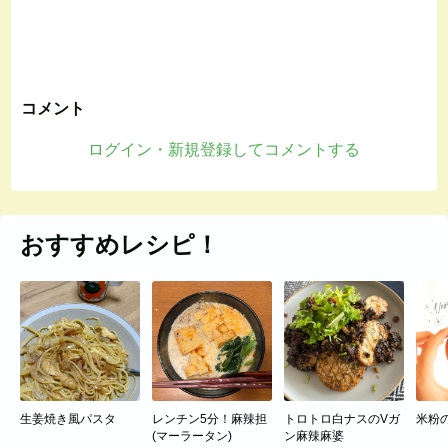
コメント
ログイン・新規登録してコメントする
おすすめレシピ！
生姜焼き風パスタ
レンチン5分！麻辣担
トロトロ白ナスのVガ
米粉
(マーラータン)
ン麻辣麻婆