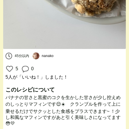
45分以内
nanako
5
0
5人
が「いいね！」しました！
このレシピについて
バナナの甘さと黒蜜のコクを生かした甘さが少し控えめ
のしっとりマフィンです😌☀️ クランブルを作って上に
乗せるだけでサクッとした食感をプラスできます~ ！少
し和風なマフィンですがあと引く美味しさになってます
😳💛