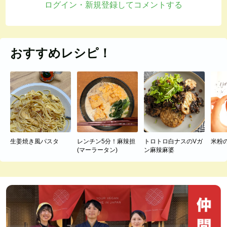
ログイン・新規登録してコメントする
おすすめレシピ！
生姜焼き風パスタ
レンチン5分！麻辣担
トロトロ白ナスのVガ
米粉
(マーラータン)
ン麻辣麻婆