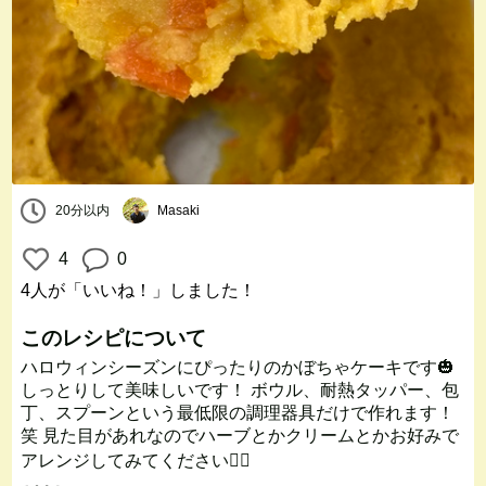
20分以内
Masaki
4
0
4人
が「いいね！」しました！
このレシピについて
ハロウィンシーズンにぴったりのかぼちゃケーキです🎃
しっとりして美味しいです！ ボウル、耐熱タッパー、包
丁、スプーンという最低限の調理器具だけで作れます！
笑 見た目があれなのでハーブとかクリームとかお好みで
アレンジしてみてください🙇‍♂️