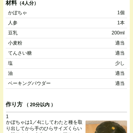
材料
（4人分）
かぼちゃ
1個
人参
1本
豆乳
200ml
小麦粉
適当
てんさい糖
適当
塩
少し
油
適当
ベーキングパウダー
適当
作り方
（ 20分以内 ）
1
かぼちゃは1／4にしてわたと種を取
り出してから手のひらサイズくらい