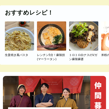
おすすめレシピ！
生姜焼き風パスタ
レンチン5分！麻辣担
トロトロ白ナスのVガ
米粉
(マーラータン)
ン麻辣麻婆