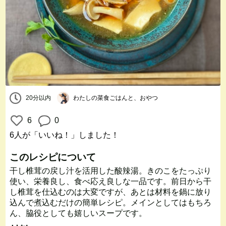
20分以内
わたしの菜食ごはんと、おやつ
6
0
6人
が「いいね！」しました！
このレシピについて
干し椎茸の戻し汁を活用した酸辣湯。きのこをたっぷり
使い、栄養良し、食べ応え良しな一品です。前日から干
し椎茸を仕込むのは大変ですが、あとは材料を鍋に放り
込んで煮込むだけの簡単レシピ。メインとしてはもちろ
ん、脇役としても嬉しいスープです。