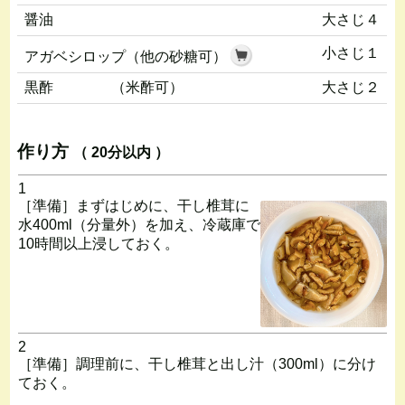
醤油
大さじ４
小さじ１
アガベシロップ（他の砂糖可）
黒酢 （米酢可）
大さじ２
作り方
（ 20分以内 ）
1
［準備］まずはじめに、干し椎茸に
水400ml（分量外）を加え、冷蔵庫で
10時間以上浸しておく。
2
［準備］調理前に、干し椎茸と出し汁（300ml）に分け
ておく。