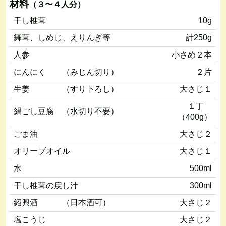
材料
（３〜４人分）
干し椎茸
10g
舞茸、しめじ、えりんぎ等
計250g
人参
小さめ２本
にんにく （みじん切り）
２片
生姜 （すり下ろし）
大さじ１
１丁
絹ごし豆腐 （水切り不要）
（400g）
ごま油
大さじ２
オリーブオイル
大さじ１
水
500ml
干し椎茸の戻し汁
300ml
紹興酒 （日本酒可）
大さじ２
塩こうじ
大さじ２