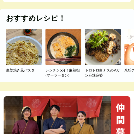
おすすめレシピ！
生姜焼き風パスタ
レンチン5分！麻辣担
トロトロ白ナスのVガ
米粉
(マーラータン)
ン麻辣麻婆