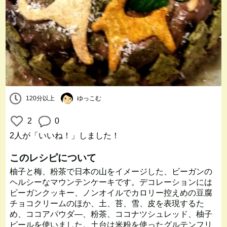
120分以上
ゆっこむ
2
0
2人
が「いいね！」しました！
このレシピについて
柚子と梅、粉茶で日本の山をイメージした、ビーガンの
ヘルシーなマウンテンケーキです。デコレーションには
ビーガンクッキー、ノンオイルでカロリー控えめの豆腐
チョコクリームのほか、土、苔、雪、皮を表現するた
め、ココアパウダ―、粉茶、ココナツシュレッド、柚子
ピールを使いました。土台は米粉を使ったグルテンフリ