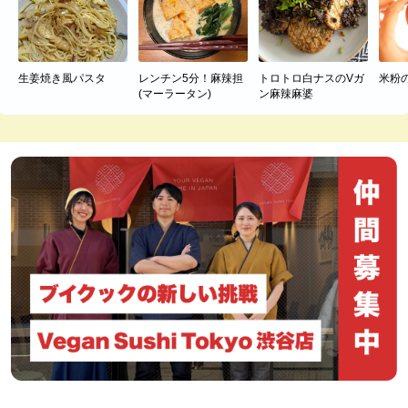
生姜焼き風パスタ
レンチン5分！麻辣担
トロトロ白ナスのVガ
米粉
(マーラータン)
ン麻辣麻婆