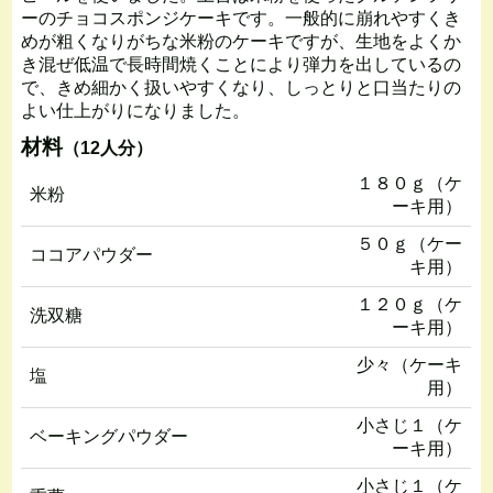
ーのチョコスポンジケーキです。一般的に崩れやすくき
めが粗くなりがちな米粉のケーキですが、生地をよくか
き混ぜ低温で長時間焼くことにより弾力を出しているの
で、きめ細かく扱いやすくなり、しっとりと口当たりの
よい仕上がりになりました。
材料
（12人分）
１８０ｇ（ケ
米粉
ーキ用）
５０ｇ（ケー
ココアパウダー
キ用）
１２０ｇ（ケ
洗双糖
ーキ用）
少々（ケーキ
塩
用）
小さじ１（ケ
ベーキングパウダー
ーキ用）
小さじ１（ケ