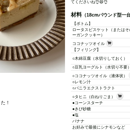
てくださいね👌😆👌
材料
（18cmパウンド型一
【ボトム】
ロータスビスケット（またはそ
ーガンクッキー）
ココナッツオイル
【フィリング】
○木綿豆腐（水切りしておく）
○豆乳ヨーグルト（水切り不要
○ココナッツオイル（液体状）
○レモン汁
○バニラエクストラクト
○タヒニ（白ねりごま）
した！
●コーンスターチ
●きび砂糖
●塩
バナナ
お好みで最後にシナモンなど