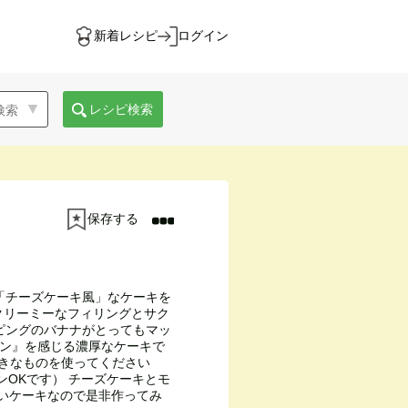
新着レシピ
ログイン
レシピ検索
保存する
「チーズケーキ風」なケーキを
でクリーミーなフィリングとサク
ピングのバナナがとってもマッ
マロン』を感じる濃厚なケーキで
好きなものを使ってください
ィーガンOKです） チーズケーキとモ
白いケーキなので是非作ってみ