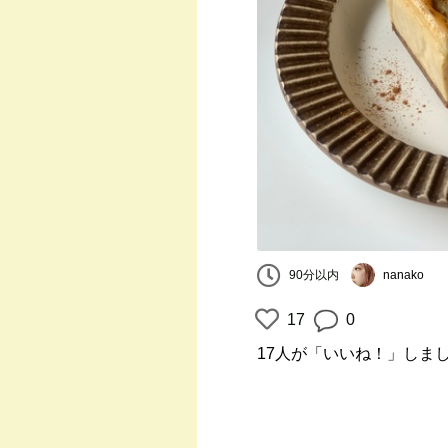
90分以内
nanako
17
0
17人
が「いいね！」しま