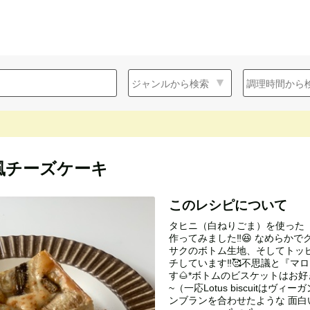
風チーズケーキ
このレシピについて
タヒニ（白ねりごま）を使った
作ってみました‼︎😆 なめらか
サクのボトム生地、そしてトッ
チしています‼︎🥰不思議と『
す🌰*ボトムのビスケットはお
~（一応Lotus biscuitはヴ
ンブランを合わせたような 面