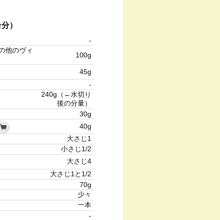
台分）
-
の他のヴィ
100g
45g
-
240g（←水切り
後の分量）
）
30g
40g
大さじ1
小さじ1/2
大さじ4
大さじ1と1/2
70g
少々
一本
-