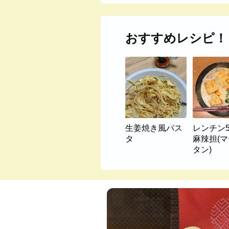
おすすめレシピ！
生姜焼き風パス
レンチン
タ
麻辣担(
タン)