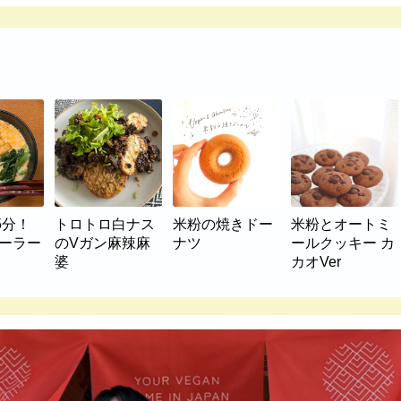
5分！
トロトロ白ナス
米粉の焼きドー
米粉とオートミ
マーラー
のVガン麻辣麻
ナツ
ールクッキー カ
婆
カオVer