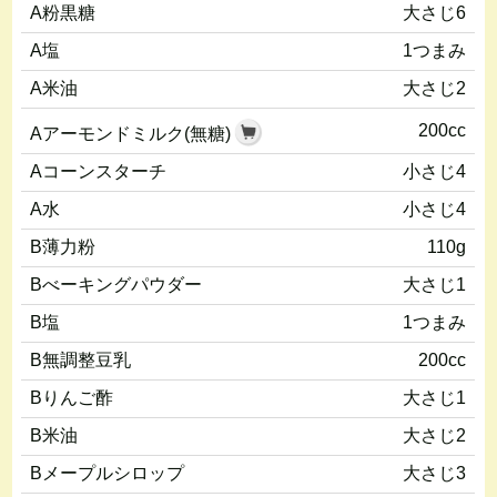
A粉黒糖
大さじ6
A塩
1つまみ
A米油
大さじ2
200cc
Aアーモンドミルク(無糖)
Aコーンスターチ
小さじ4
A水
小さじ4
B薄力粉
110g
Bべーキングパウダー
大さじ1
B塩
1つまみ
B無調整豆乳
200cc
Bりんご酢
大さじ1
B米油
大さじ2
Bメープルシロップ
大さじ3