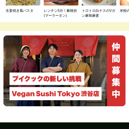
生姜焼き風パスタ
レンチン5分！麻辣担
トロトロ白ナスのVガ
米粉
(マーラータン)
ン麻辣麻婆