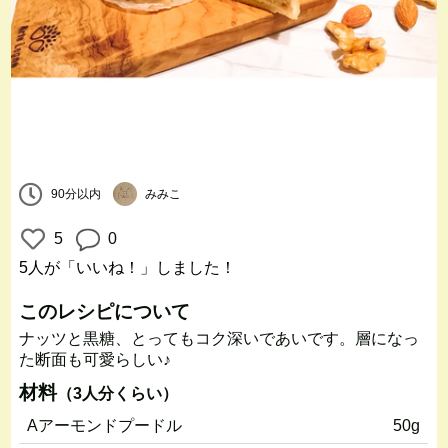
90分以内
みみこ
5
0
5人
が「いいね！」しました！
このレシピについて
ナッツと黒糖、とってもコク深いであいです。層になっ
た断面も可愛らしい♪
材料
（3人分くらい）
Aアーモンドプードル
50g