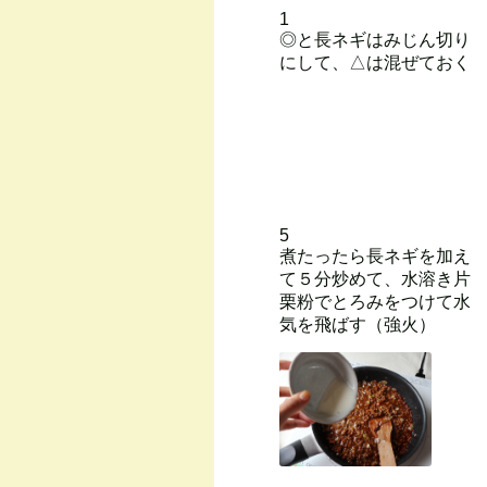
1
◎と長ネギはみじん切り
にして、△は混ぜておく
5
煮たったら長ネギを加え
て５分炒めて、水溶き片
栗粉でとろみをつけて水
気を飛ばす（強火）