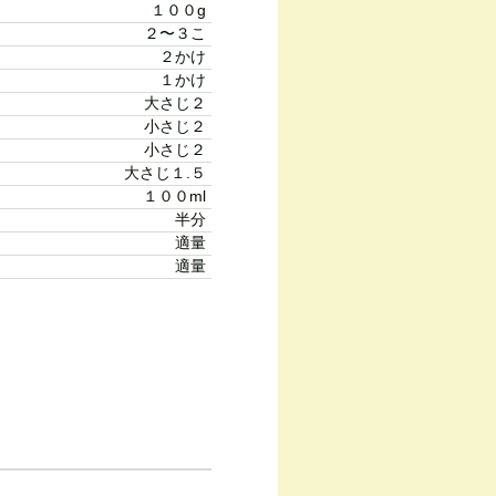
１００g
２〜３こ
２かけ
１かけ
大さじ２
小さじ２
小さじ２
大さじ１.５
１００ml
半分
適量
適量