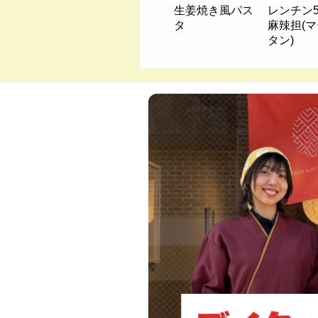
生姜焼き風パス
レンチン
タ
麻辣担(
タン)