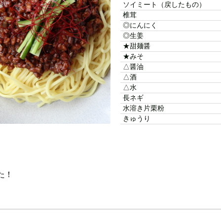
ソイミート（戻したもの）
椎茸
◎にんにく
◎生姜
★甜麺醤
★みそ
△醤油
△酒
△水
長ネギ
水溶き片栗粉
きゅうり
た！