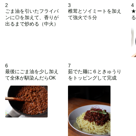
2
3
4
ごま油を引いたフライパ
椎茸とソイミートを加え
★
ンに◎を加えて、香りが
て強火で５分
る
出るまで炒める（中火）
6
7
最後にごま油を少し加え
茹でた麺に６ときゅうり
て全体が馴染んだらOK
をトッピングして完成