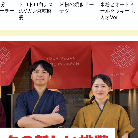
5分！
トロトロ白ナス
米粉の焼きドー
米粉とオートミ
マーラー
のVガン麻辣麻
ナツ
ールクッキー カ
婆
カオVer