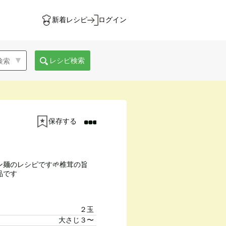
新着レシピ
ログイン
レシピ検索
保存する
麺のレシピです🌱椎茸の旨
品です
２玉
大さじ３〜