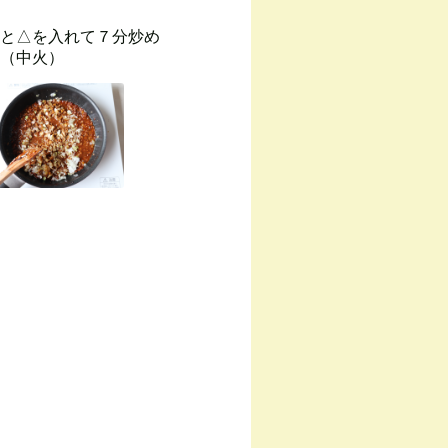
と△を入れて７分炒め
（中火）