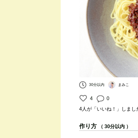
まみこ
30分以内
4
0
4人
が「いいね！」しまし
作り方
（ 30分以内 ）