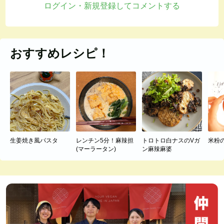
ログイン・新規登録してコメントする
おすすめレシピ！
生姜焼き風パスタ
レンチン5分！麻辣担
トロトロ白ナスのVガ
米粉
(マーラータン)
ン麻辣麻婆