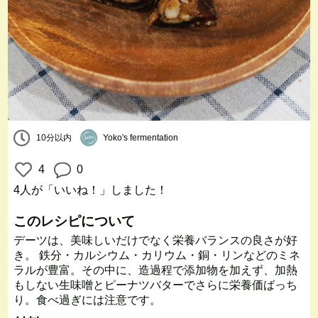
10分以内
Yoko's fermentation
4
0
4人
が「いいね！」しました！
このレシピについて
デーツは、美味しいだけでなく栄養バランスの良さが好
き。 鉄分・カルシウム・カリウム・銅・リンなどのミネ
ラルが豊富。その中に、造過程で添加物を加えず、加熱
もしない生味噌とピーナツバターでさらに栄養価ばっち
り。食べ過ぎには注意です。