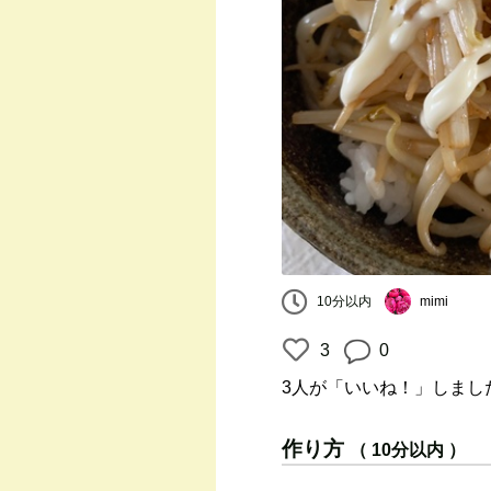
10分以内
mimi
3
0
3人
が「いいね！」しまし
作り方
（ 10分以内 ）