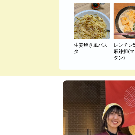
生姜焼き風パス
レンチン
タ
麻辣担(
タン)