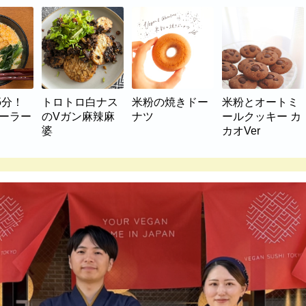
5分！
トロトロ白ナス
米粉の焼きドー
米粉とオートミ
マーラー
のVガン麻辣麻
ナツ
ールクッキー カ
婆
カオVer