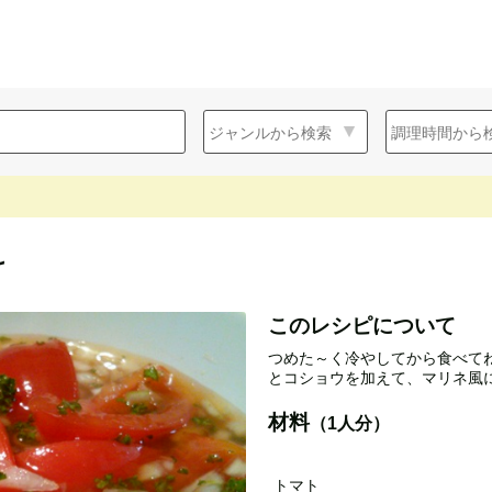
け
このレシピについて
つめた～く冷やしてから食べてね
とコショウを加えて、マリネ風
材料
（1人分）
トマト