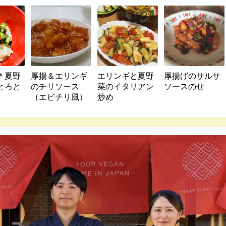
＊夏野
厚揚＆エリンギ
エリンギと夏野
厚揚げのサルサ
とろと
のチリソース
菜のイタリアン
ソースのせ
（エビチリ風）
炒め