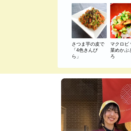
さつま芋の皮で
マクロビ
「4色きんぴ
菜めかぶ
ら」
ろ