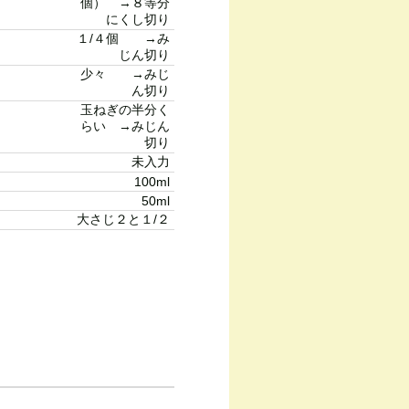
個） →８等分
にくし切り
１/４個 →み
じん切り
少々 →みじ
ん切り
玉ねぎの半分く
らい →みじん
切り
未入力
100ml
50ml
大さじ２と１/２