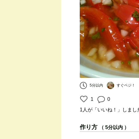
すぐベジ！
5分以内
1
0
1人
が「いいね！」しまし
作り方
（ 5分以内 ）