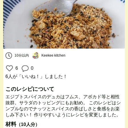
10分以内
Keekee kitchen
6
0
6人
が「いいね！」しました！
このレシピについて
エジプトスパイスのデュカはフムス、アボカド等と相性
抜群。サラダのトッピングにもお勧め。 このレシピはシ
ンプルなのでナッツとスパイスの香ばしさと食感をお楽
しみ下さい！ 作りやすいようにレシピを変更しました。
材料
（10人分）